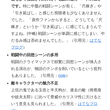
です。
特に中盤の戦闘シーンが長く、「尺稼ぎ」や
「引き延ばし」と感じた視聴者も少なくありません
でした。 「原作ファンからすると、どうしても「尺
稼ぎ」というか「引き延ばし」に感じてしまうんで
すよね。(中略) 戦闘シーンが単調に感じてしまい、中
だるみ感は否めませんでした。」（引用元：
はてな
ブログ
）
戦闘中の回想シーンの多用
戦闘のクライマックスで頻繁に回想シーンが挿入さ
れる演出が、物語のテンポを削いでいるという批判
もありました。（引用元：
note
）
敵キャラクターの魅力不足
上弦の鬼である玉壺と半天狗が、過去の敵（猗窩座
や妓夫太郎）に比べて脅威やカリスマ性に欠けると
いう意見も見られました。（引用元：
はてなブロ