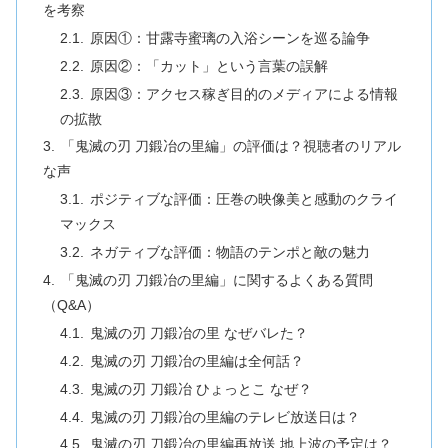
を考察
原因①：甘露寺蜜璃の入浴シーンを巡る論争
原因②：「カット」という言葉の誤解
原因③：アクセス稼ぎ目的のメディアによる情報
の拡散
「鬼滅の刃 刀鍛冶の里編」の評価は？視聴者のリアル
な声
ポジティブな評価：圧巻の映像美と感動のクライ
マックス
ネガティブな評価：物語のテンポと敵の魅力
「鬼滅の刃 刀鍛冶の里編」に関するよくある質問
（Q&A）
鬼滅の刃 刀鍛冶の里 なぜバレた？
鬼滅の刃 刀鍛冶の里編は全何話？
鬼滅の刃 刀鍛冶 ひょっとこ なぜ？
鬼滅の刃 刀鍛冶の里編のテレビ放送日は？
鬼滅の刃 刀鍛冶の里編再放送 地上波の予定は？