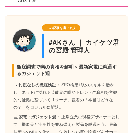
放送予定
この記事を書いた人
#AKさん ｜ カイケツ君
の宮殿 管理人
徹底調査で噂の真相を解明 × 最新家電に精通す
るガジェット通
🔍
忖度なしの徹底検証：
SEO検定1級のスキルを活か
し、ネットに溢れる芸能界の噂やトレンドの真相を客観
的な証拠に基づいてリサーチ。読者の「本当はどうな
の？」をロジカルに解決。
💻
家電・ガジェット愛：
上場企業の現役デザイナーとし
て、機能美と実用性を兼ね備えた製品を厳選紹介。最新
技術への知見を活かし、失敗しない買い物選びをサポー