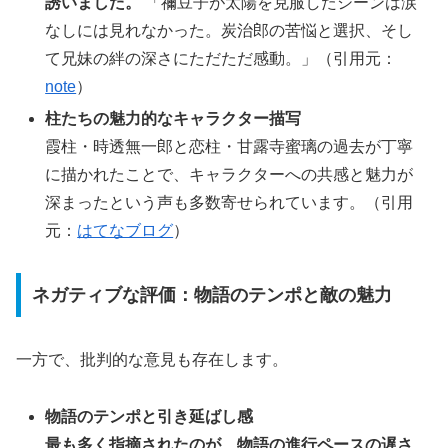
誘いました。
「禰豆子が太陽を克服したシーンは涙
なしには見れなかった。炭治郎の苦悩と選択、そし
て兄妹の絆の深さにただただ感動。」（引用元：
note
）
柱たちの魅力的なキャラクター描写
霞柱・時透無一郎と恋柱・甘露寺蜜璃の過去が丁寧
に描かれたことで、キャラクターへの共感と魅力が
深まったという声も多数寄せられています。（引用
元：
はてなブログ
）
ネガティブな評価：物語のテンポと敵の魅力
一方で、批判的な意見も存在します。
物語のテンポと引き延ばし感
最も多く指摘されたのが、物語の進行ペースの遅さ