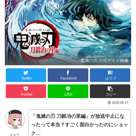
鬼滅の刃:公式サイト画像
Twitter
Facebook
はてブ
Pocket
LINE
コピー
2025.09.17
「鬼滅の刃 刀鍛冶の里編」が放送中止にな
ったって本当？すごく面白かったのにショッ
ク…
かえで