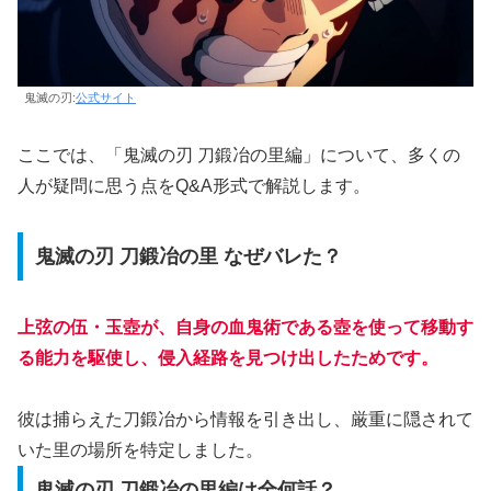
鬼滅の刃:
公式サイト
ここでは、「鬼滅の刃 刀鍛冶の里編」について、多くの
人が疑問に思う点をQ&A形式で解説します。
鬼滅の刃 刀鍛冶の里 なぜバレた？
上弦の伍・玉壺が、自身の血鬼術である壺を使って移動す
る能力を駆使し、侵入経路を見つけ出したためです。
彼は捕らえた刀鍛冶から情報を引き出し、厳重に隠されて
いた里の場所を特定しました。
鬼滅の刃 刀鍛冶の里編は全何話？