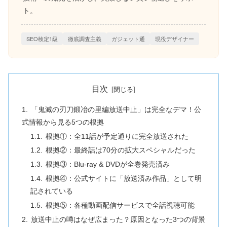
ト。
SEO検定1級
徹底調査主義
ガジェット通
現役デザイナー
目次
「鬼滅の刃刀鍛冶の里編放送中止」は完全なデマ！公
式情報から見る5つの根拠
根拠①：全11話が予定通りに完全放送された
根拠②：最終話は70分の拡大スペシャルだった
根拠③：Blu-ray & DVDが全巻発売済み
根拠④：公式サイトに「放送済み作品」として明
記されている
根拠⑤：各種動画配信サービスで全話視聴可能
放送中止の噂はなぜ広まった？原因となった3つの背景