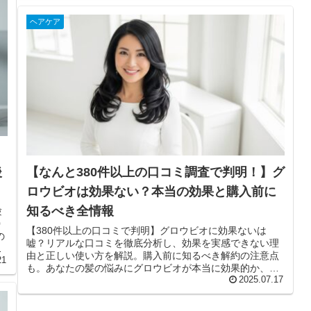
ヘアケア
後
【なんと380件以上の口コミ調査で判明！】グ
ロウビオは効果ない？本当の効果と購入前に
知るべき全情報
験
0
【380件以上の口コミで判明】グロウビオに効果ないは
の
嘘？リアルな口コミを徹底分析し、効果を実感できない理
お
由と正しい使い方を解説。購入前に知るべき解約の注意点
21
も。あなたの髪の悩みにグロウビオが本当に効果的か、こ
の記事でわかります。
2025.07.17