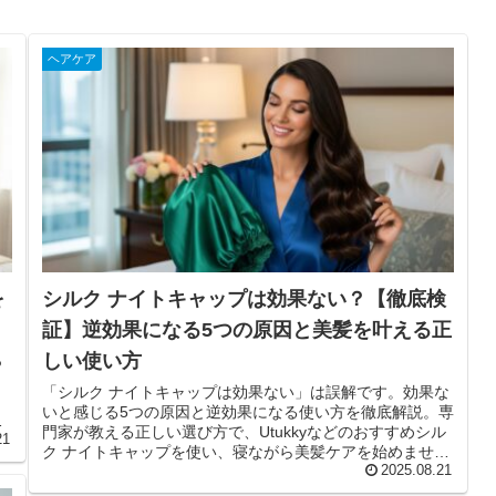
ヘアケア
を
シルク ナイトキャップは効果ない？【徹底検
証】逆効果になる5つの原因と美髪を叶える正
しい使い方
っ
リ
「シルク ナイトキャップは効果ない」は誤解です。効果な
いと感じる5つの原因と逆効果になる使い方を徹底解説。専
ま
門家が教える正しい選び方で、Utukkyなどのおすすめシル
21
ク ナイトキャップを使い、寝ながら美髪ケアを始めません
か？
2025.08.21