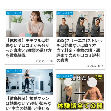
ボディメイク
ボディメイク
【体験談】モモフルは効
SSS(スリーエス)ストレッ
果ない？口コミから分か
チは効果ないは嘘？本
った真実と3種類の選び方
当？料金・事故の噂・悪
を徹底解説
評まで含めた口コミ評判
の真実
2026.01.26
2025.08.14
ボディメイク
ボディメイク
【徹底検証】振動マシン
は効果ない？9割が知らな
い”本当の効果”と痩せる