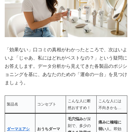
「効果ない」口コミの真相がわかったところで、次はいよ
いよ「じゃあ、私にはどれがベストなの？」という疑問に
お答えします。データ分析から見えてきた各製品のポジシ
ョニングを基に、あなたのための「運命の一台」を見つけ
ましょう。
こんな人に断
こんな人には
製品名
コンセプト
然おすすめ！
不向きかも…
毛穴悩み
が深
痛みに極端に
刻で、多少の
ダーマエアシ
おうちダーマ
弱い
人。即効