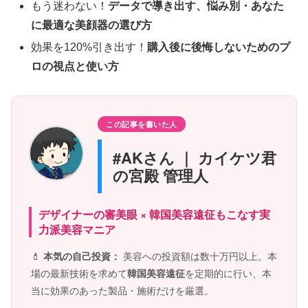
もう迷わない！
データで導き出す、悩み別・あなた
に最適な美顔器の選び方
効果を120%引き出す！
購入後に後悔しないためのプ
ロの視点と使い方
この記事を書いた人
#AKさん ｜ カイケツ君
の宮殿 管理人
デザイナーの審美眼 × 韓国美容遠征もこなす実
力派美容マニア
💄
本気の自己投資：
美容への投資額は数十万円以上。本
場の最新技術を求めて
韓国美容遠征
を定期的に行い、本
当に効果のあった製品・施術だけを厳選。