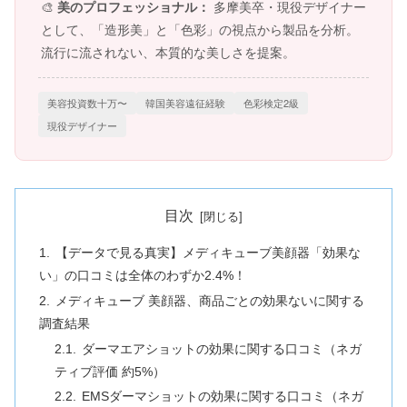
🎨
美のプロフェッショナル：
多摩美卒・現役デザイナー
として、「造形美」と「色彩」の視点から製品を分析。
流行に流されない、本質的な美しさを提案。
美容投資数十万〜
韓国美容遠征経験
色彩検定2級
現役デザイナー
目次
【データで見る真実】メディキューブ美顔器「効果な
い」の口コミは全体のわずか2.4%！
メディキューブ 美顔器、商品ごとの効果ないに関する
調査結果
ダーマエアショットの効果に関する口コミ（ネガ
ティブ評価 約5%）
EMSダーマショットの効果に関する口コミ（ネガ