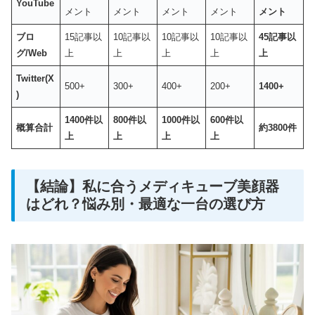
YouTube
メント
メント
メント
メント
メント
ブロ
15記事以
10記事以
10記事以
10記事以
45記事以
グ/Web
上
上
上
上
上
Twitter(X
500+
300+
400+
200+
1400+
)
1400件以
800件以
1000件以
600件以
概算合計
約3800件
上
上
上
上
【結論】私に合うメディキューブ美顔器
はどれ？悩み別・最適な一台の選び方