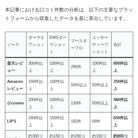
本記事における口コミ件数の分析は、以下の主要なプラッ
トフォームから収集したデータを基に算出しています。
ダーマエ
EMSダー
ユッサー
ブースタ
ソース
アショッ
マショッ
ディープ
合計
ープロ
ト
ト
ショット
楽天レビ
300件以
100件以
100件以
800件以
295件
ュー
上
上
上
上
Amazon
150件以
100件以
350件以
50件以上
50件以上
レビュー
上
上
上
200件以
100件以
480件以
@cosme
130件
50件以上
上
上
上
240件以
150件以
650件以
LIPS
192件
68件
上
上
上
約300コ
約150コ
約200コ
約150コ
約800コ