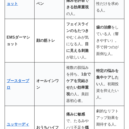
痛みを許容で
ョット
ペン
性だけを求め
きる効果重視
る人。
の人。
フェイスライ
歯の治療
をし
ンのもたつき
ている人（響
EMSダーマシ
やむくみが気
顔の筋トレ
きやすい）。
ョット
になる人。
目
手で持つのが
に見える刺激
面倒な人。
が欲しい人。
複数の肌悩み
特定の悩みを
を持ち、
1台で
集中ケアした
ブースタープ
オールインワ
ケアを完結さ
い
人。初期投
ロ
ン
せたい効率重
資を抑えたい
視
の人。美顔
人。
器初心者。
劇的なリフト
痛みに敏感
アップ効果を
で、たるみや
ユッサーディ
期待する人。
おうちハイフ
ハリ不足を
穏