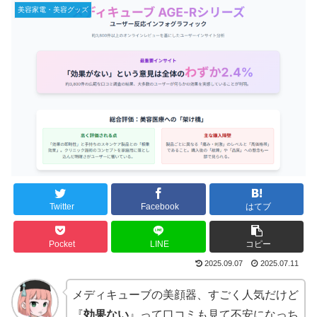
美容家電・美容グッズ
Twitter
Facebook
はてブ
Pocket
LINE
コピー
2025.09.07
2025.07.11
メディキューブの美顔器、すごく人気だけど
『
効果ない
』って口コミも見て不安になっち