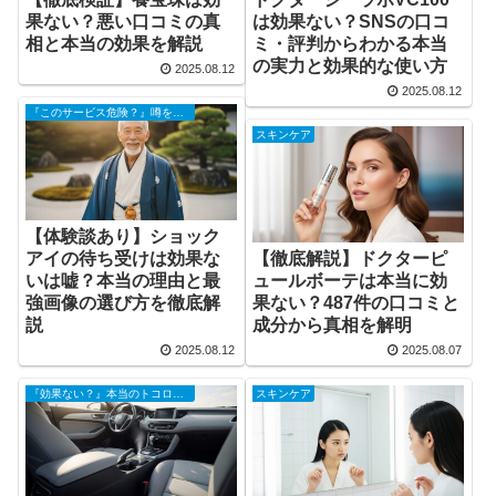
果ない？悪い口コミの真
は効果ない？SNSの口コ
相と本当の効果を解説
ミ・評判からわかる本当
の実力と効果的な使い方
2025.08.12
2025.08.12
『このサービス危険？』噂を調査
スキンケア
【体験談あり】ショック
アイの待ち受けは効果な
【徹底解説】ドクターピ
いは嘘？本当の理由と最
ュールボーテは本当に効
強画像の選び方を徹底解
果ない？487件の口コミと
説
成分から真相を解明
2025.08.12
2025.08.07
『効果ない？』本当のトコロ検証
スキンケア