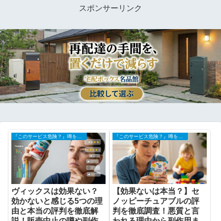
スポンサーリンク
『このサービス危険？』噂を調査
『このサービス危険？』噂を調査
ヴィックスは効果ない？
【効果ないは本当？】セ
効かないと感じる5つの理
ノッピーチュアブルの評
由と本当の評判を徹底解
判を徹底調査！悪質と言
説！販売中止の噂や副作
われる理由から副作用ま