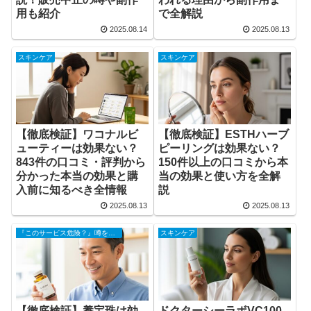
用も紹介
で全解説
2025.08.14
2025.08.13
スキンケア
スキンケア
【徹底検証】ワコナルビ
【徹底検証】ESTHハーブ
ューティーは効果ない？
ピーリングは効果ない？
843件の口コミ・評判から
150件以上の口コミから本
分かった本当の効果と購
当の効果と使い方を全解
入前に知るべき全情報
説
2025.08.13
2025.08.13
『このサービス危険？』噂を調査
スキンケア
【徹底検証】養宝珠は効
ドクターシーラボVC100